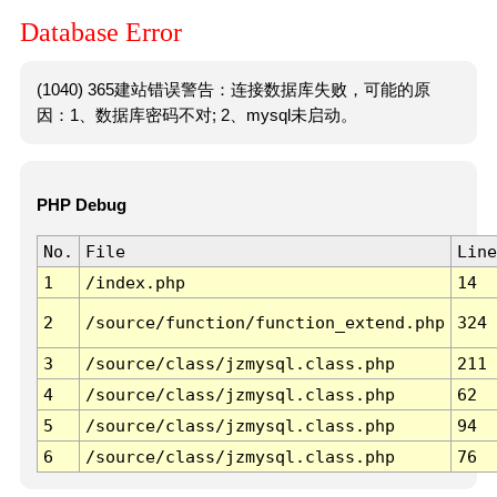
Database Error
(1040) 365建站错误警告：连接数据库失败，可能的原
因：1、数据库密码不对; 2、mysql未启动。
PHP Debug
No.
File
Line
1
/index.php
14
2
/source/function/function_extend.php
324
3
/source/class/jzmysql.class.php
211
4
/source/class/jzmysql.class.php
62
5
/source/class/jzmysql.class.php
94
6
/source/class/jzmysql.class.php
76