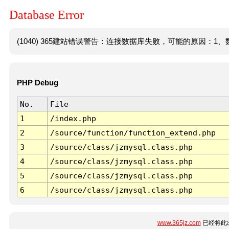
Database Error
(1040) 365建站错误警告：连接数据库失败，可能的原因：1、数
PHP Debug
No.
File
1
/index.php
2
/source/function/function_extend.php
3
/source/class/jzmysql.class.php
4
/source/class/jzmysql.class.php
5
/source/class/jzmysql.class.php
6
/source/class/jzmysql.class.php
www.365jz.com
已经将此