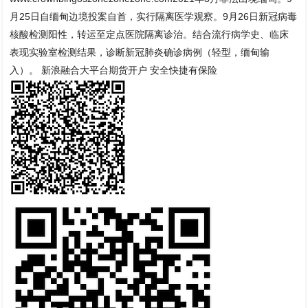
月25日自缅甸边境投案自首，实行隔离医学观察。9月26日新冠病毒
核酸检测阳性，转运至定点医院隔离诊治。结合流行病学史、临床
表现实验室检测结果，诊断新冠肺炎确诊病例（轻型，缅甸输
入）。 新浪融合大平台期货开户 安全快捷有保险