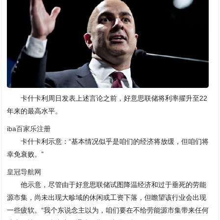
卡什卡利周日发表上述言论之前，好意思联储将利率擢升至22
年来的最高水平。
iba百家乐注册
卡什卡利示意：“基本情况似乎是咱们的经济将放缓，但咱们将
幸免衰败。”
皇冠导航网
他示意，尽管由于好意思联储试图降温经济和过于垂死的劳能
源市集，尚未出现大畛域的休闲或工资下落，但瞻望该行业会出现
一些疲软。“我个东说念主以为，咱们要在不给劳能源市集带来任何