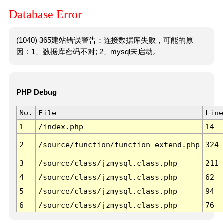
Database Error
(1040) 365建站错误警告：连接数据库失败，可能的原
因：1、数据库密码不对; 2、mysql未启动。
PHP Debug
No.
File
Line
1
/index.php
14
2
/source/function/function_extend.php
324
3
/source/class/jzmysql.class.php
211
4
/source/class/jzmysql.class.php
62
5
/source/class/jzmysql.class.php
94
6
/source/class/jzmysql.class.php
76