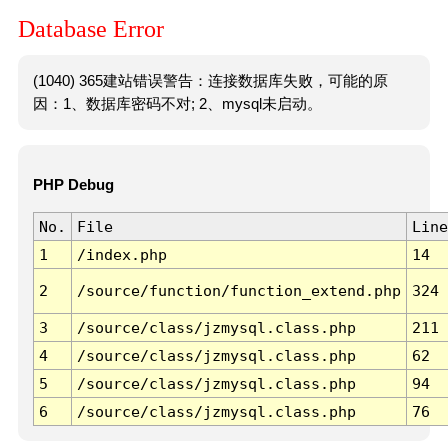
Database Error
(1040) 365建站错误警告：连接数据库失败，可能的原
因：1、数据库密码不对; 2、mysql未启动。
PHP Debug
No.
File
Line
1
/index.php
14
2
/source/function/function_extend.php
324
3
/source/class/jzmysql.class.php
211
4
/source/class/jzmysql.class.php
62
5
/source/class/jzmysql.class.php
94
6
/source/class/jzmysql.class.php
76