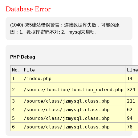
Database Error
(1040) 365建站错误警告：连接数据库失败，可能的原
因：1、数据库密码不对; 2、mysql未启动。
PHP Debug
No.
File
Line
1
/index.php
14
2
/source/function/function_extend.php
324
3
/source/class/jzmysql.class.php
211
4
/source/class/jzmysql.class.php
62
5
/source/class/jzmysql.class.php
94
6
/source/class/jzmysql.class.php
76